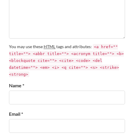
You may use these
HTML
tags and attributes:
<a href=""
title=""> <abbr title=""> <acronym title=""> <b>
<blockquote cite=""> <cite> <code> <del
datetime=""> <em> <i> <q cite=""> <s> <strike>
<strong>
Name *
Email *